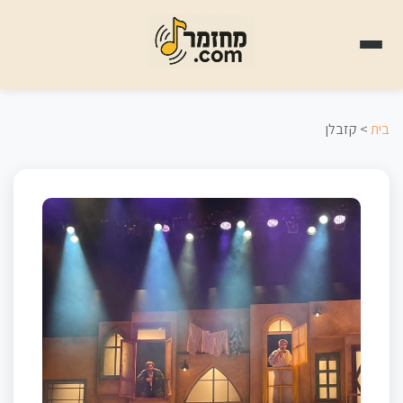
בית
> קזבלן