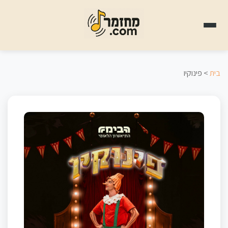
בית
> פינוקיו