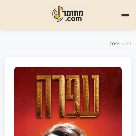
בית
> עפרה