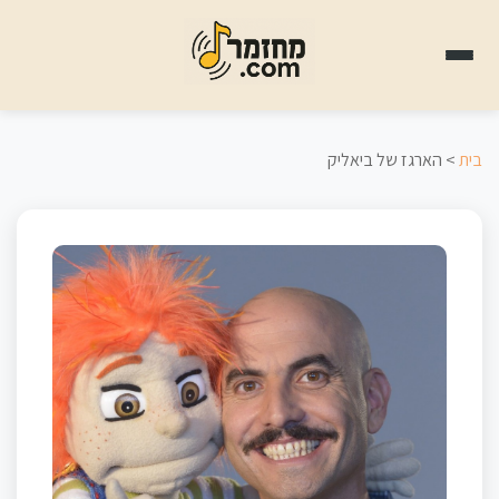
בית
> הארגז של ביאליק